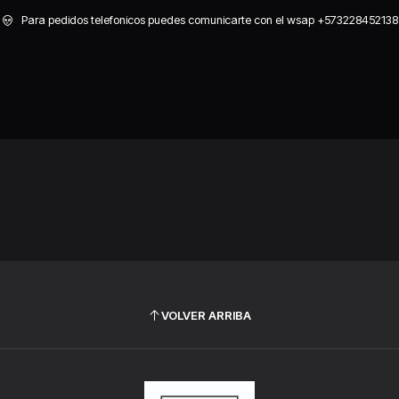
Home
Blog
Para pedidos telefonicos puedes comunicarte con el wsap +573228452138
Blog
VOLVER ARRIBA