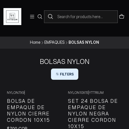
Para pedidos telefonicos puedes comunicarte con el wsap
+573228452138
Home
EMPAQUES
BOLSAS NYLON
BOLSAS NYLON
FILTERS
+11
NYLON7X9
|
NYLON10X15
|
YTTRIUM
BOLSA DE
SET 24 BOLSA DE
EMPAQUE DE
EMPAQUE DE
NYLON CIERRE
NYLON NEGRA
CORDON 10X15
CIERRE CORDON
10X15
$700 COP