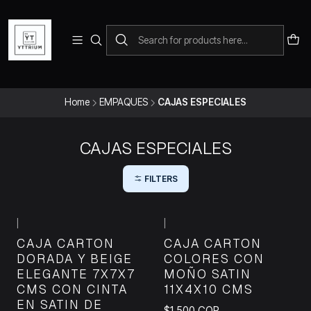
Para pedidos telefonicos puedes comunicarte con el wsap
+573228452138
Home
EMPAQUES
CAJAS ESPECIALES
CAJAS ESPECIALES
FILTERS
+3
|
|
CAJA CARTON
CAJA CARTON
DORADA Y BEIGE
COLORES CON
ELEGANTE 7X7X7
MOÑO SATIN
CMS CON CINTA
11X4X10 CMS
EN SATIN DE
$1.500 COP