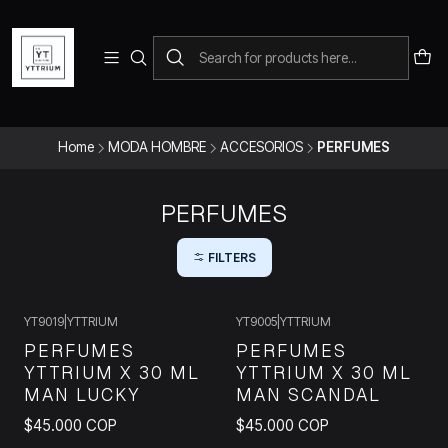
Para pedidos telefonicos puedes comunicarte con el wsap
+573228452138
Home
MODA HOMBRE
ACCESORIOS
PERFUMES
PERFUMES
FILTERS
YT9019
|
YTTRIUM
YT9005
|
YTTRIUM
PERFUMES
PERFUMES
YTTRIUM X 30 ML
YTTRIUM X 30 ML
MAN LUCKY
MAN SCANDAL
$45.000 COP
$45.000 COP