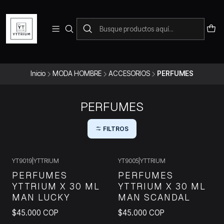
Para pedidos telefonicos puedes comunicarte con el wsap
+573228452138
Inicio
MODA HOMBRE
ACCESORIOS
PERFUMES
PERFUMES
FILTROS
YT9019
|
YTTRIUM
YT9005
|
YTTRIUM
PERFUMES
PERFUMES
YTTRIUM X 30 ML
YTTRIUM X 30 ML
MAN LUCKY
MAN SCANDAL
$45.000 COP
$45.000 COP