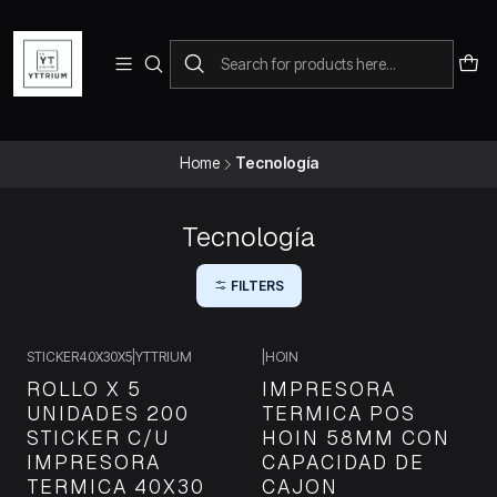
Para pedidos telefonicos puedes comunicarte con el wsap
+573228452138
Home
Tecnología
Tecnología
FILTERS
STICKER40X30X5
|
YTTRIUM
|
HOIN
ROLLO X 5
IMPRESORA
UNIDADES 200
TERMICA POS
STICKER C/U
HOIN 58MM CON
IMPRESORA
CAPACIDAD DE
TERMICA 40X30
CAJON