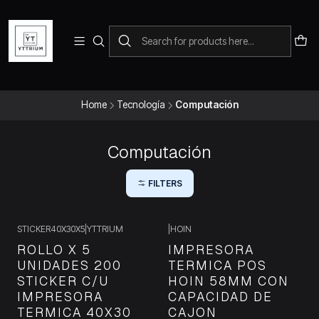
Para pedidos telefonicos puedes comunicarte con el wsap
+573228452138
Home
Tecnología
Computación
Computación
FILTERS
STICKER40X30X5
|
YTTRIUM
|
HOIN
ROLLO X 5
IMPRESORA
UNIDADES 200
TERMICA POS
STICKER C/U
HOIN 58MM CON
IMPRESORA
CAPACIDAD DE
TERMICA 40X30
CAJON