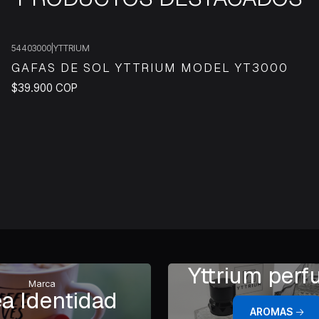
54403000
|
YTTRIUM
GAFAS DE SOL YTTRIUM MODEL YT3000
$39.900 COP
Yttrium per
Marca
a Identidad
AROMAS