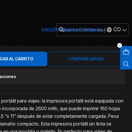
 MODO PAPEL Y TATUADORES
Inicio
Productos
Contacto
CO
MOBIL PORTATIL TERMICA
MODO PAPEL Y TATUADORES
0
GAR AL CARRITO
COMPRAR AHORA
caciones
portátil para viajes: la impresora portátil está equipada con
e incorporada de 2600 mAh, que puede imprimir 160 hojas
8.5 "x 11" después de estar completamente cargada. Pesa
e tamaño compacto. Esta impresora portátil sin tinta se
e en una mochila o maletín. Es perfecto para viajes de