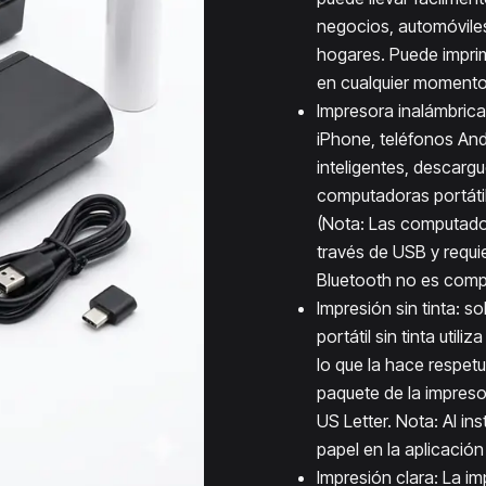
negocios, automóviles
hogares. Puede imprim
en cualquier momento 
Impresora inalámbrica
iPhone, teléfonos Andr
inteligentes, descarg
computadoras portáti
(Nota: Las computado
través de USB y requi
Bluetooth no es comp
Impresión sin tinta: 
portátil sin tinta utili
lo que la hace respet
paquete de la impreso
US Letter. Nota: Al in
papel en la aplicación
Impresión clara: La i