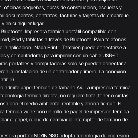
, oficinas pequeñas, obras de construcción, escuelas y
ir documentos, contratos, facturas y tarjetas de embarque
y en cualquier lugar
 Bluetooth: Impresora térmica portátil compatible con
oid, iPad y tabletas a través de Bluetooth. Para teléfonos
ue la aplicación "Nada Print". También puede conectarse a
les y computadoras para imprimir con un cable USB-C.
ras portátiles y computadoras solo se pueden conectar a
eren la instalación de un controlador primero. La conexión
atible)
solo admite papel térmico de tamaño A4. La impresora térmica
za tecnología térmica directa, no requiere tinta, tóner o cintas,
uosa con el medio ambiente, rentable y ahorra tiempo. El
ra térmica viene con un rollo de papel de impresión térmica
stalar el papel, recuerde cambiar el interruptor de tamaño de
mpresora portátil NDYIN N80 adopta tecnología de impresión