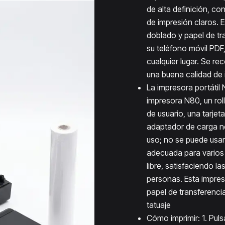
de alta definición, c
de impresión claros. 
doblado y papel de tr
su teléfono móvil PD
cualquier lugar. Se re
una buena calidad de
La impresora portátil
impresora N80, un roll
de usuario, una tarjet
adaptador de carga no
uso; no se puede usar 
adecuada para varios e
libre, satisfaciendo 
personas. Esta impres
papel de transferencia
tatuaje
Cómo imprimir: 1. Pul