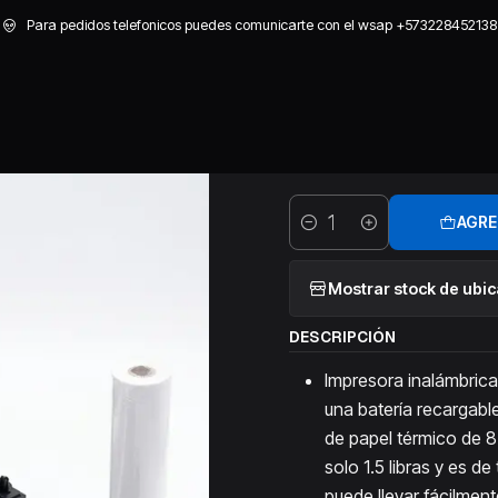
ón
Impresoras
IMPRESORA MOBIL PORTATIL TERMICA A4 LETTER
Para pedidos telefonicos puedes comunicarte con el wsap +573228452138
|
IMPRESORA 
A4 LETTER 
AGRE
Cantidad
Mostrar stock de ubi
DESCRIPCIÓN
Impresora inalámbrica 
una batería recargabl
de papel térmico de 
solo 1.5 libras y es d
puede llevar fácilment