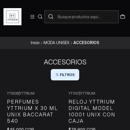
Para pedidos telefonicos puedes comunicarte con el wsap
+573228452138
Inicio
MODA UNISEX
ACCESORIOS
ACCESORIOS
FILTROS
YT9036
|
YTTRIUM
YT1001
|
YTTRIUM
PERFUMES
RELOJ YTTRIUM
YTTRIUM X 30 ML
DIGITAL MODEL
UNIX BACCARAT
10001 UNIX CON
540
CAJA
$45.000 COP
$79.900 COP