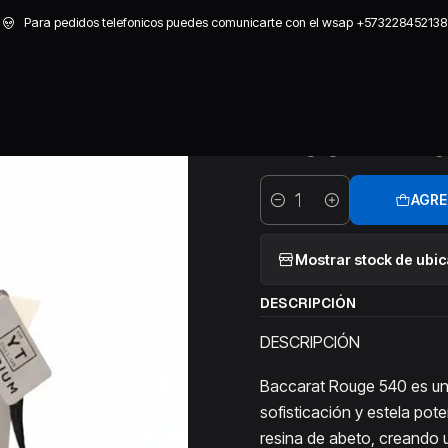
ISEX
ACCESORIOS
PERFUMES
PERFUMES YTTRIUM X 30 ML UNI
Para pedidos telefonicos puedes comunicarte con el wsap +573228452138
|
PERFUMES Y
BACCARAT 
AGRE
Cantidad
Mostrar stock de ubi
DESCRIPCIÓN
DESCRIPCIÓN
Baccarat Rouge 540 es un 
sofisticación y estela pot
resina de abeto, creando