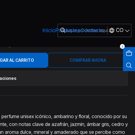
X BACCARAT 540
Inicio
Productos
Contacto
CO
TTRIUM X 30 ML UNIX
540
0
GAR AL CARRITO
COMPRAR AHORA
caciones
perfume unisex icónico, ambarino y floral, conocido por su
ente, con notas clave de azafrán, jazmín, ámbar gris, cedro y
 un aroma dulce, mineral y amaderado que se percibe como