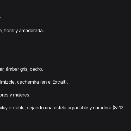
:
a, floral y amaderada.
r, ámbar gris, cedro.
lmizcle, cachemira (en el Extrait).
res y mujeres.
 Muy notable, dejando una estela agradable y duradera (8-12