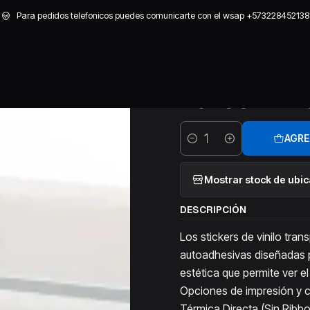
INILO TRANSPARENTE
ROLLO STICKER TRANSPARENTE VINILO 40X3
Para pedidos telefonicos puedes comunicarte con el wsap +573228452138
|
ROLLO STIC
40X30 DE 2
AGRE
Cantidad
Mostrar stock de ubi
DESCRIPCIÓN
Los stickers de vinilo tra
autoadhesivas diseñadas p
estética que permite ver el
Opciones de impresión y c
Térmica Directa (Sin Ribbo