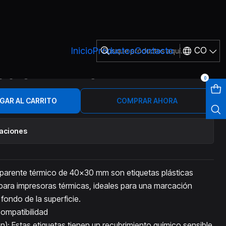
0 DE 230 UNIDADES
Inicio
Productos
Contacto
CO
KER TRANSPARENTE VINILO
30 UNIDADES
0
GAR AL CARRITO
COMPRAR AHORA
caciones
nsparente térmico de 40x30 mm son etiquetas plásticas
ara impresoras térmicas, ideales para una marcación
 fondo de la superficie.
ompatibilidad
n): Estas etiquetas tienen un recubrimiento químico sensible